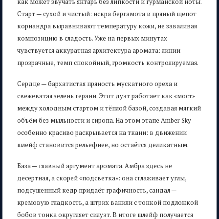
как может звучать янтарь без липкости и гурманской ноты.
Старт — сухой и чистый: искра бергамота и пряный щепот
кориандра выравнивают температуру кожи, не заваливая
композицию в сладость. Уже на первых минутах
чувствуется аккуратная архитектура аромата: линии
прозрачные, темп спокойный, громкость контролируемая.
Сердце — бархатистая пряность мускатного ореха и
свежеватая зелень герани. Этот дуэт работает как «мост»
между холодным стартом и тёплой базой, создавая мягкий
объём без мыльности и сиропа. На этом этапе Amber Sky
особенно красиво раскрывается на ткани: в движении
шлейф становится рельефнее, но остаётся деликатным.
База — главный аргумент аромата. Амбра здесь не
десертная, а скорей «подсветка»: она сглаживает углы,
подсушенный кедр придаёт графичность, сандал —
кремовую гладкость, а штрих ванили с тонкой подложкой
бобов тонка округляет силуэт. В итоге шлейф получается