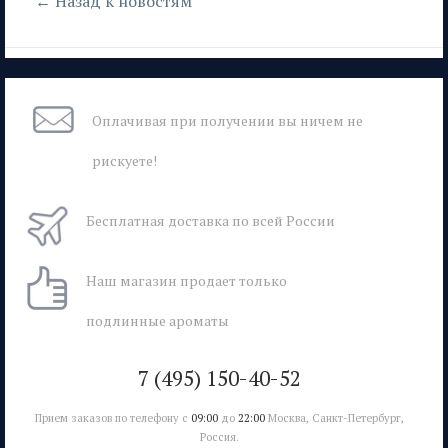
← Назад к новостям
Оплачивая при
получении вы
ничем не
рискуете!
Бесплатная
доставка
по всей России
Наш магазин
продает только
подлинные ароматы
7 (495) 150-40-52
Прием заказов по телефону с
09:00
до
22:00
Москва, Санкт-Петербург,
Россия.