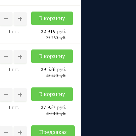
1
шт.
22 919
руб.
35 260
руб.
1
шт.
29 556
руб.
45 470
руб.
1
шт.
27 957
руб.
43 010
руб.
Предзаказ