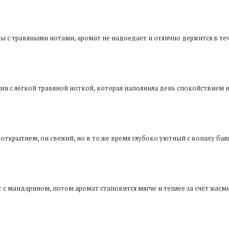
сы с травяными нотами, аромат не надоедает и отлично держится в теч
н с лёгкой травяной ноткой, которая наполнила день спокойствием и
им открытием, он свежий, но в то же время глубоко уютный с копаху бал
т с мандарином, потом аромат становится мягче и теплее за счёт жасм