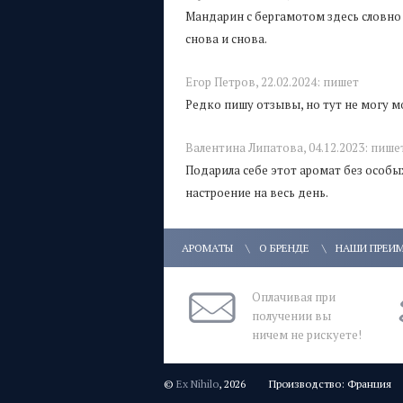
Мандарин с бергамотом здесь словно 
снова и снова.
Егор Петров,
22.02.2024:
пишет
Редко пишу отзывы, но тут не могу м
Валентина Липатова,
04.12.2023:
пише
Подарила себе этот аромат без особ
настроение на весь день.
АРОМАТЫ
О БРЕНДЕ
НАШИ ПРЕИ
Оплачивая при
получении вы
ничем не рискуете!
©
Ex Nihilo
, 2026
Производство: Франция