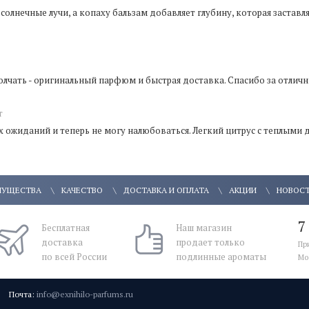
солнечные лучи, а копаху бальзам добавляет глубину, которая заставл
олчать - оригинальный парфюм и быстрая доставка. Спасибо за отличн
т
ых ожиданий и теперь не могу налюбоваться. Легкий цитрус с теплым
МУЩЕСТВА
КАЧЕСТВО
ДОСТАВКА И ОПЛАТА
АКЦИИ
НОВОС
7
Бесплатная
Наш магазин
доставка
продает только
Пр
по всей России
подлинные ароматы
Мо
Почта:
info@exnihilo-parfums.ru