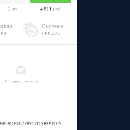
1
шт.
4 511
руб.
атная
Система
вка
скидок
Наложным платежом
ый аромат, будто утро на берегу