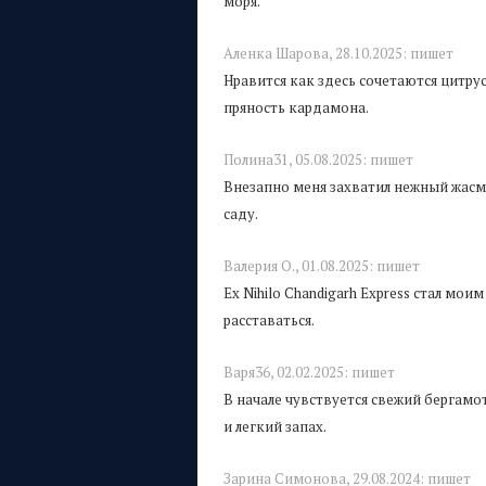
моря.
Аленка Шарова,
28.10.2025:
пишет
Нравится как здесь сочетаются цитру
пряность кардамона.
Полина31,
05.08.2025:
пишет
Внезапно меня захватил нежный жасми
саду.
Валерия О.,
01.08.2025:
пишет
Ex Nihilo Chandigarh Express стал мо
расставаться.
Варя36,
02.02.2025:
пишет
В начале чувствуется свежий бергамо
и легкий запах.
Зарина Симонова,
29.08.2024:
пишет