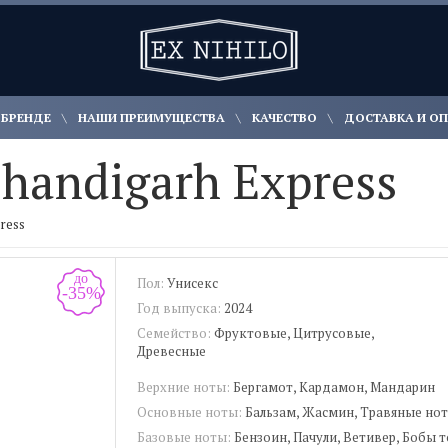
 БРЕНДЕ
НАШИ ПРЕИМУЩЕСТВА
КАЧЕСТВО
ДОСТАВКА И О
handigarh Express
press
до
Пол:
Унисекс
-35%
Год выпуска:
2024
Семейство:
Фруктовые, Цитрусовые,
Древесные
Верхние ноты:
Бергамот, Кардамон, Мандарин
Основные ноты:
Бальзам, Жасмин, Травяные но
Базовые ноты:
Бензоин, Пачули, Ветивер, Бобы 