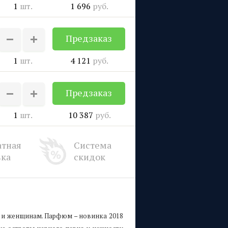
1
шт.
1 696
руб.
Предзаказ
1
шт.
4 121
руб.
Предзаказ
1
шт.
10 387
руб.
атная
Система
вка
скидок
к и женщинам. Парфюм – новинка 2018