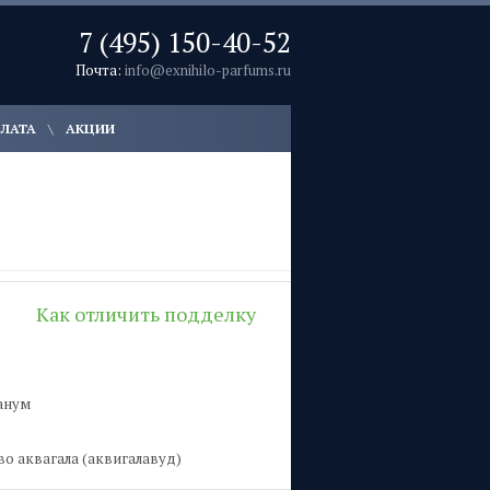
7 (495) 150-40-52
Почта:
info@exnihilo-parfums.ru
ПЛАТА
АКЦИИ
Как отличить подделку
банум
во аквагала (аквигалавуд)