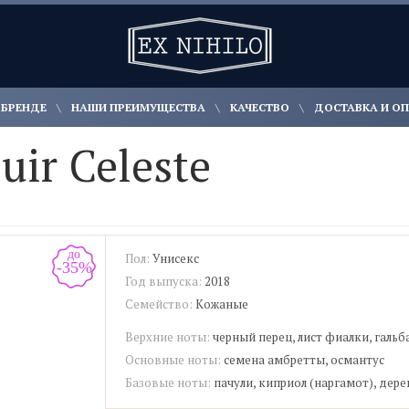
 БРЕНДЕ
НАШИ ПРЕИМУЩЕСТВА
КАЧЕСТВО
ДОСТАВКА И О
uir Celeste
до
Пол:
Унисекс
-35%
Год выпуска:
2018
Семейство:
Кожаные
Верхние ноты:
черный перец, лист фиалки, галь
Основные ноты:
семена амбретты, османтус
Базовые ноты:
пачули, киприол (наргамот), дере