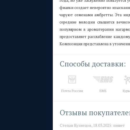
года, но уже заслуженно пользуется 
фиалки создает невероятно изысканн
чаруют семенами амбретты. Эта инд
середине мелодии слышится вечноз
популярном в ароматерапии нагармо
предоставляет расслабление каждому
Композиция представлена в утончен
Способы доставки:
Почта России
EMS
Курь
Отзывы покупателе
Степан Кузнецов,
18.03.2025:
пишет