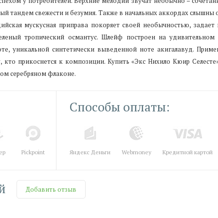
успехом у потребителей. Верхние мелодии звучат необычно – сочета
ый тандем свежести и безумия. Также в начальных аккордах слышны 
ийская мускусная приправа покоряет своей необычностью, задает
еленый тропический османтус. Шлейф построен на удивительном т
те, уникальной синтетически выведенной ноте акигалавуд. Приме
, кто прикоснется к композиции. Купить «Экс Нихило Кюир Селесте
ном серебряном флаконе.
Способы оплаты:
ер
Pickpoint
Яндекс Деньги
Webmoney
Кредитной картой
й
Добавить отзыв