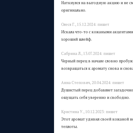
Наткнулся на выгодную акцию и не смо
оригинально.
Олеся Г.,
15.12.2024:
пишет
Искала что-то с кожаными акцентами и
хороший шлейф.
Сабрина Л.,
13.07.2024:
пишет
Черный перец в начале словно пробужд
возвращаться к аромату снова и снов
Анна Степович,
20.04.2024:
пишет
Душистый перец добавляет загадочно
ощущать себя уверенно и свободно.
Кристина У.,
10.12.2023:
пишет
Этот аромат удивил своей кожаной но
теплоты.