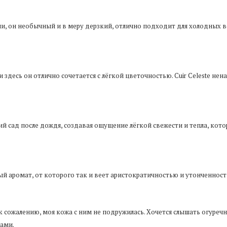
чи, он необычный и в меру дерзкий, отлично подходит для холодных в
и здесь он отлично сочетается с лёгкой цветочностью. Cuir Celeste нен
й сад после дождя, создавая ощущение лёгкой свежести и тепла, кот
ый аромат, от которого так и веет аристократичностью и утонченнос
к сожалению, моя кожа с ним не подружилась. Хочется слышать огуречну
ами.