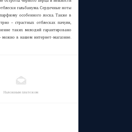
ние остроты черного перца и нежности
отблески гальбанума. Сердечные ноты
 парфюму особенного лоска. Также в
рио – страстных отблесках пачули,
нение таких мелодий гарантировано
» можно в нашем интернет-магазине.
Наложным платежом