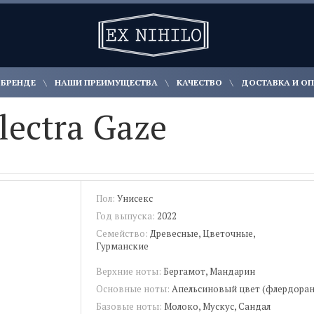
 БРЕНДЕ
НАШИ ПРЕИМУЩЕСТВА
КАЧЕСТВО
ДОСТАВКА И О
lectra Gaze
Пол:
Унисекс
Год выпуска:
2022
Семейство:
Древесные, Цветочные,
Гурманские
Верхние ноты:
Бергамот, Мандарин
Основные ноты:
Апельсиновый цвет (флердоран
Базовые ноты:
Молоко, Мускус, Сандал