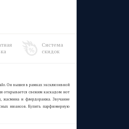
атная
Система
вка
скидок
hilo. Он вышел в рамках эксклюзивной
ция открывается свежим каскадом нот
, жасмина и флердоранжа. Звучание
усных нюансов. Купить парфюмерную