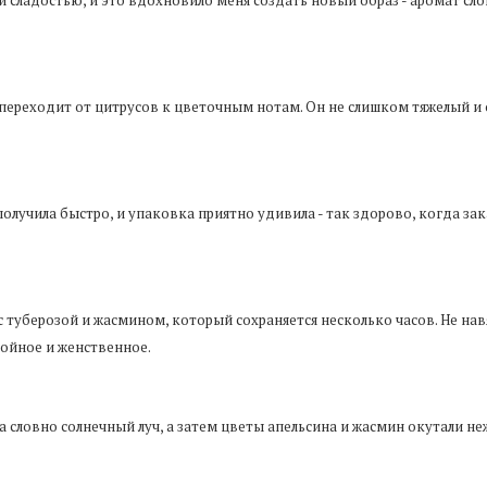
 сладостью, и это вдохновило меня создать новый образ - аромат сло
о переходит от цитрусов к цветочным нотам. Он не слишком тяжелый и 
получила быстро, и упаковка приятно удивила - так здорово, когда за
с туберозой и жасмином, который сохраняется несколько часов. Не на
койное и женственное.
 словно солнечный луч, а затем цветы апельсина и жасмин окутали неж