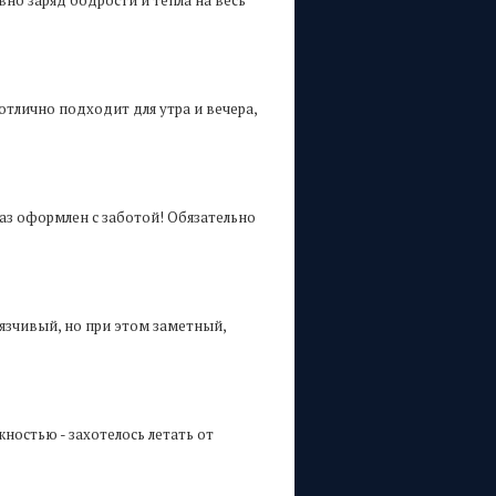
вно заряд бодрости и тепла на весь
отлично подходит для утра и вечера,
каз оформлен с заботой! Обязательно
вязчивый, но при этом заметный,
ностью - захотелось летать от