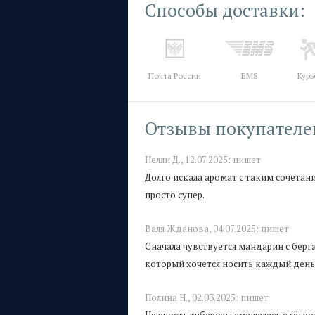
Способы доставки:
Почта России
EMS
Курь
Отзывы покупателе
Нелли Д.,
12.07.2025:
пишет
Долго искала аромат с таким сочетан
просто супер.
Валя Жданова,
04.07.2025:
пишет
Сначала чувствуется мандарин с берг
который хочется носить каждый день
Полина Н.,
02.03.2025:
пишет