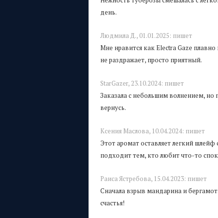
Нежность туберозы смешалась с лёгкой
день.
Людмила Д.,
01.01.2025:
пишет
Мне нравится как Electra Gaze плавн
не раздражает, просто приятный.
StarGazer,
23.10.2024:
пишет
Заказала с небольшим волнением, но 
вернусь.
Ксения Mаслова,
10.04.2024:
пишет
Этот аромат оставляет легкий шлейф 
подходит тем, кто любит что-то спо
Раиса Ястребова,
15.04.2023:
пишет
Сначала взрыв мандарина и бергамота
счастья!