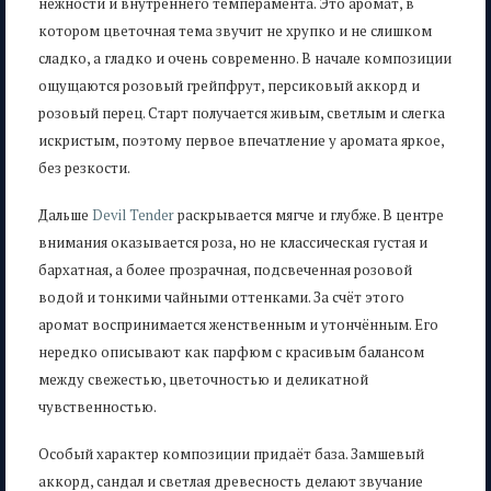
нежности и внутреннего темперамента. Это аромат, в
котором цветочная тема звучит не хрупко и не слишком
сладко, а гладко и очень современно. В начале композиции
ощущаются розовый грейпфрут, персиковый аккорд и
розовый перец. Старт получается живым, светлым и слегка
искристым, поэтому первое впечатление у аромата яркое,
без резкости.
Дальше
Devil Tender
раскрывается мягче и глубже. В центре
внимания оказывается роза, но не классическая густая и
бархатная, а более прозрачная, подсвеченная розовой
водой и тонкими чайными оттенками. За счёт этого
аромат воспринимается женственным и утончённым. Его
нередко описывают как парфюм с красивым балансом
между свежестью, цветочностью и деликатной
чувственностью.
Особый характер композиции придаёт база. Замшевый
аккорд, сандал и светлая древесность делают звучание