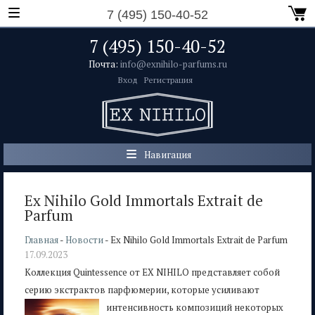
7 (495) 150-40-52
7 (495) 150-40-52
Почта:
info@exnihilo-parfums.ru
Вход
Регистрация
Навигация
Ex Nihilo Gold Immortals Extrait de
Parfum
Главная
-
Новости
- Ex Nihilo Gold Immortals Extrait de Parfum
17.09.2023
Коллекция Quintessence от EX NIHILO представляет собой
серию экстрактов парфюмерии, которые уси
ливают
интенсивность композиций некоторых