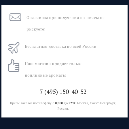
Оплачивая при
получении вы
ничем не
рискуете!
Бесплатная
доставка
по всей России
Наш магазин
продает только
подлинные ароматы
7 (495) 150-40-52
Прием заказов по телефону с
09:00
до
22:00
Москва, Санкт-Петербург,
Россия.