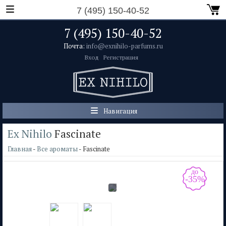
7 (495) 150-40-52
7 (495) 150-40-52
Почта:
info@exnihilo-parfums.ru
Вход
Регистрация
Навигация
Ex Nihilo
Fascinate
Главная
-
Все ароматы
- Fascinate
до
-35%