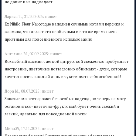
не давит и не надоедает.
Лариса Т.,
21.10.2025:
пишет
Ex Nihilo Fleur Narcotique наполнен сочными нотами персика и
жасмина, что делает его необычным и в то же время очень
приятным для повседневного использования.
Ангелина M.,
07.09.2025:
пишет
Волшебный жасмин с легкой цитрусовой свежестью пробуждает
настроение, цветочные ноты словно обнимают - духи, которые
хочется носить каждый день и чувствовать себя особенной!
Дора M.,
08.07.2025:
пишет
Заказывала этот аромат без особых надежд, но теперь не могу
остановиться - цветочно-фруктовый букет очень свежий и
легкий, идеально для повседневной носки.
Misha39,
17.11.2024:
пишет
Невероятно бодрит! Сначала яркий персик с бергамотом