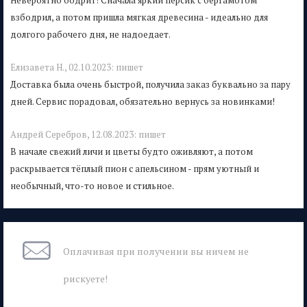
взбодрил, а потом пришла мягкая древесина - идеально для
долгого рабочего дня, не надоедает.
Елизавета Н.,
02.10.2023:
пишет
Доставка была очень быстрой, получила заказ буквально за пару
дней. Сервис порадовал, обязательно вернусь за новинками!
Андрей Серебров,
12.08.2023:
пишет
В начале свежий личи и цветы будто оживляют, а потом
раскрывается тёплый пион с апельсином - прям уютный и
необычный, что-то новое и стильное.
Оплачивая при
получении вы
ничем не
рискуете!