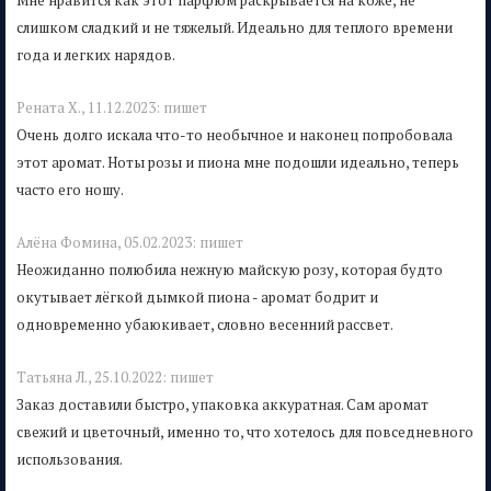
Мне нравится как этот парфюм раскрывается на коже, не
слишком сладкий и не тяжелый. Идеально для теплого времени
года и легких нарядов.
Рената Х.,
11.12.2023:
пишет
Очень долго искала что-то необычное и наконец попробовала
этот аромат. Ноты розы и пиона мне подошли идеально, теперь
часто его ношу.
Алёна Фомина,
05.02.2023:
пишет
Неожиданно полюбила нежную майскую розу, которая будто
окутывает лёгкой дымкой пиона - аромат бодрит и
одновременно убаюкивает, словно весенний рассвет.
Татьяна Л.,
25.10.2022:
пишет
Заказ доставили быстро, упаковка аккуратная. Сам аромат
свежий и цветочный, именно то, что хотелось для повседневного
использования.