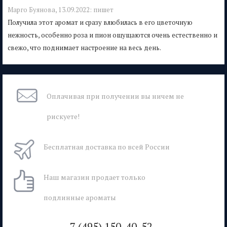
Марго Буянова,
13.09.2022:
пишет
Получила этот аромат и сразу влюбилась в его цветочную
нежность, особенно роза и пион ощущаются очень естественно и
свежо, что поднимает настроение на весь день.
Оплачивая при
получении вы
ничем не
рискуете!
Бесплатная
доставка
по всей России
Наш магазин
продает только
подлинные ароматы
7 (495) 150-40-52