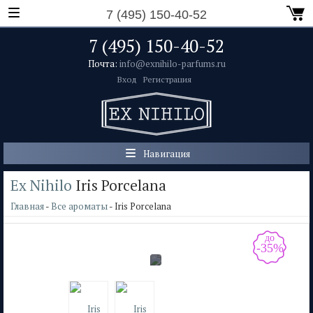
7 (495) 150-40-52
7 (495) 150-40-52
Почта:
info@exnihilo-parfums.ru
Вход
Регистрация
Навигация
Ex Nihilo
Iris Porcelana
Главная
-
Все ароматы
- Iris Porcelana
до
-35%