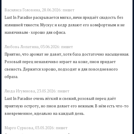
Василиса Головина,
28.06.2026:
пишет
Lust In Paradise раскрывается мягко, личи придаёт сладость без
излишней тяжести. Мускус и кедр делают его комфортным и не
навязчивым - хорошо для офиса.
Любовь Лопатина,
03.06.2026:
пишет
Приятно, что аромат не давит, хотя база достаточно насыщенная.
Розовый перец ненавязчиво играет на коже, пион придает
свежесть. Держится хорошо, подходит и для повседневного
образа.
Люда Игумнова,
23.05.2026:
пишет
Lust In Paradise очень лёгкий и свежий, розовый перец даёт
приятную остроту, но пион делает его нежным. В нём есть что-то
вневременное, идеально на каждый день.
Марго Суркова,
03.05.2026:
пишет