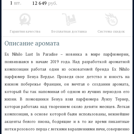
1
шт.
12 649
руб.
Гарантия качества
Бесплатная доставка
Система скидок
Описание аромата
Ex Nihilo Lust In Paradise – новинка в мире парфюмерии,
появившаяся в начале 2019 года. Над разработкой ароматной
композиции работал один из основателей бренда Ex Nihilo
парфюмер Бенуа Вердье. Проведя свое детство и юность на
южном побережье Франции, он мечтал о создании аромата,
который бы так напоминал об одном из лучших периодов его
жизни. В помощники Бенуа взял парфюмера Луизу Тернер,
которая работала над творением около девяти месяцев. Легкая
композиция, в основе которой были использованы, нежнейшие
акценты белого пиона, бодрящие и в то же время пикантные
нотки розового перца с легкими вкраплениями личи, совершенно