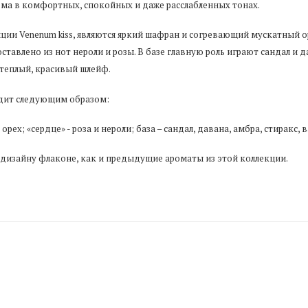
юма в комфортных, спокойных и даже расслабленных тонах.
ии Venenum kiss, являются яркий шафран и согревающий мускатный ор
ставлено из нот нероли и розы. В базе главную роль играют сандал и
 теплый, красивый шлейф.
дит следующим образом:
ех; «сердце» - роза и нероли; база – сандал, давана, амбра, стиракс, в
дизайну флаконе, как и предыдущие ароматы из этой коллекции.