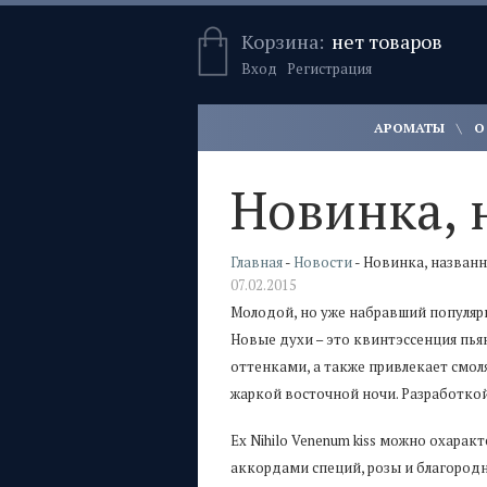
Корзина:
нет товаров
Вход
Регистрация
АРОМАТЫ
О
Новинка, 
Главная
-
Новости
- Новинка, названн
07.02.2015
Молодой, но уже набравший популярно
Новые духи – это квинтэссенция пь
оттенками, а также привлекает смол
жаркой восточной ночи. Разработкой
Ex Nihilo Venenum kiss можно охара
аккордами специй, розы и благородн