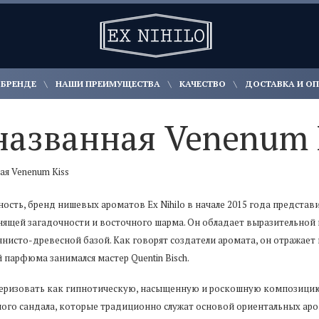
 БРЕНДЕ
НАШИ ПРЕИМУЩЕСТВА
КАЧЕСТВО
ДОСТАВКА И О
названная Venenum 
ая Venenum Кiss
сть, бренд нишевых ароматов Ex Nihilo в начале 2015 года представи
янящей загадочности и восточного шарма. Он обладает выразительно
янисто-древесной базой. Как говорят создатели аромата, он отражае
 парфюма занимался мастер Quentin Bisch.
ктеризовать как гипнотическую, насыщенную и роскошную композицию
ого сандала, которые традиционно служат основой ориентальных арома