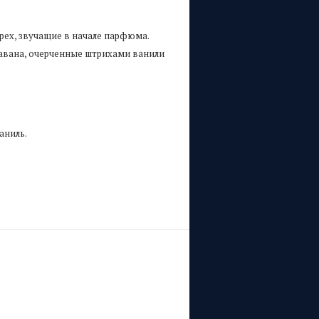
ех, звучащие в начале парфюма.
 давана, очерченные штрихами ванили
аниль.