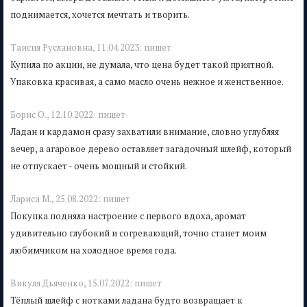
поднимается, хочется мечтать и творить.
Таисия Руслановна,
11.04.2023:
пишет
Купила по акции, не думала, что цена будет такой приятной.
Упаковка красивая, а само масло очень нежное и женственное.
Борис О.,
12.10.2022:
пишет
Ладан и кардамон сразу захватили внимание, словно углубляя
вечер, а агаровое дерево оставляет загадочный шлейф, который
не отпускает - очень мощный и стойкий.
Лариса M.,
25.08.2022:
пишет
Покупка подняла настроение с первого вдоха, аромат
удивительно глубокий и согревающий, точно станет моим
любимчиком на холодное время года.
Викуля Дьяченко,
15.07.2022:
пишет
Тёплый шлейф с нотками ладана будто возвращает к