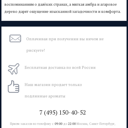
воспоминаниям о далёких странах, а мягкая амбра и агаровое
дерево дарят ощущение изысканной загадочности и комфорта.
Оплачивая при
получении вы
ничем не
рискуете!
Бесплатная
доставка
по всей России
Наш магазин
продает только
подлинные ароматы
7 (495) 150-40-52
Прием заказов по телефону с
09:00
до
22:00
Москва, Санкт-Петербург,