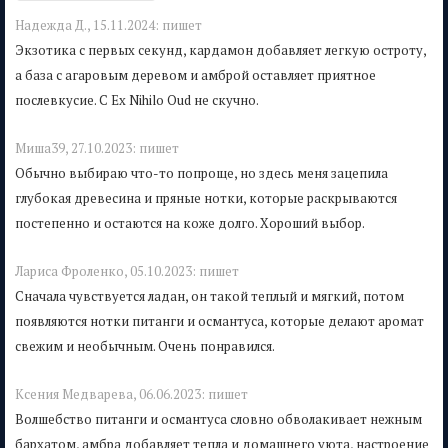
Надежда Д.,
15.11.2024:
пишет
Экзотика с первых секунд, кардамон добавляет легкую остроту,
а база с агаровым деревом и амброй оставляет приятное
послевкусие. С Ex Nihilo Oud не скучно.
Mиша39,
27.10.2023:
пишет
Обычно выбираю что-то попроще, но здесь меня зацепила
глубокая древесина и пряные нотки, которые раскрываются
постепенно и остаются на коже долго. Хороший выбор.
Лариса Фроленко,
05.10.2023:
пишет
Сначала чувствуется ладан, он такой теплый и мягкий, потом
появляются нотки питанги и османтуса, которые делают аромат
свежим и необычным. Очень понравился.
Ксения Mедварева,
06.06.2023:
пишет
Волшебство питанги и османтуса словно обволакивает нежным
бархатом, амбра добавляет тепла и домашнего уюта, настроение