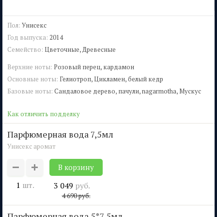
Пол:
Унисекс
Год выпуска:
2014
Семейство:
Цветочные, Древесные
Верхние ноты:
Розовый перец, кардамон
Основные ноты:
Гелиотроп, Цикламен, белый кедр
Базовые ноты:
Сандаловое дерево, пачули, nagarmotha, Мускус
Как отличить подделку
парфюмерная вода 7,5мл
Унисекс аромат
1
шт.
3 049
руб.
4 690
руб.
парфюмерная вода 5*7,5мл