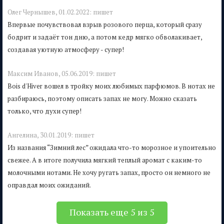
Олег Чернышев,
01.02.2022:
пишет
Впервые почувствовал взрыв розового перца, который сразу
бодрит и задаёт тон дню, а потом кедр мягко обволакивает,
создавая уютную атмосферу - супер!
Максим Иванов,
05.06.2019:
пишет
Bois d'Hiver вошел в тройку моих любимых парфюмов. В нотах не
разбираюсь, поэтому описать запах не могу. Можно сказать
только, что духи супер!
Ангелина,
30.01.2019:
пишет
Из названия “Зимний лес” ожидала что-то морозное и упоительно
свежее. А в итоге получила мягкий теплый аромат с каким-то
молочными нотами. Не хочу ругать запах, просто он немного не
оправдал моих ожиданий.
Показать еще 5 из 5