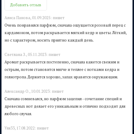
Добавить отзыв
Алиса Панова,
01.09.2025:
пишет
Очень понравился парфюм, сначала ощущается розовый перец с
кардамоном, потом раскрывается мягкий кедр и цветы. Лёгкий,
но с характером, носить приятно каждый день.
Светлана З.,
05.11.2023:
пишет
Аромат раскрывается постепенно, сначала кажется свежим и
острым, потом становится мягче и теплее с нотками кедра и
гелиотропа. Держится хорошо, запах нравится окружающим.
Александр О.,
10.01.2023:
пишет
Сначала сомневался, но парфюм зацепил - сочетание специй и
древесных нот делает его уникальным и отлично подходит для
любого случая.
Уля33,
17.08.2022:
пишет