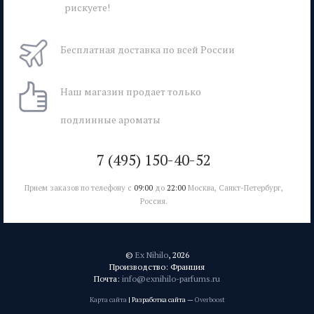
рискуете!
Бесплатная
доставка
по всей России
Наш магазин
продает только
подлинные ароматы
7 (495) 150-40-52
Прием заказов по телефону с
09:00
до
22:00
Москва, Санкт-Петербург,
Россия.
©
Ex Nihilo
, 2026
Производство: Франция
Почта:
info@exnihilo-parfums.ru
Карта сайта
| Разработка сайта —
Overboost