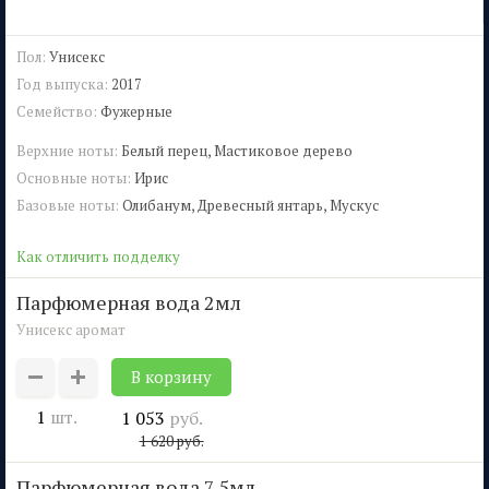
Пол:
Унисекс
Год выпуска:
2017
Семейство:
Фужерные
Верхние ноты:
Белый перец, Мастиковое дерево
Основные ноты:
Ирис
Базовые ноты:
Олибанум, Древесный янтарь, Мускус
Как отличить подделку
парфюмерная вода 2мл
Унисекс аромат
1
шт.
1 053
руб.
1 620
руб.
парфюмерная вода 7,5мл