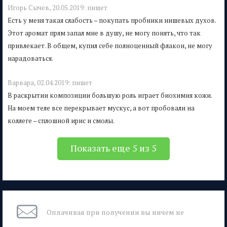
Игорь Сычев,
20.05.2019:
пишет
Есть у меня такая слабость – покупать пробники нишевых духов.
Этот аромат прям запал мне в душу, не могу понять, что так
привлекает. В общем, купил себе полноценный флакон, не могу
нарадоваться.
Варвара,
02.04.2019:
пишет
В раскрытии композиции большую роль играет биохимия кожи.
На моем теле все перекрывает мускус, а вот пробовали на
коллеге – сплошной ирис и смолы.
Показать еще 5 из 5
Оплачивая при
получении вы
ничем не