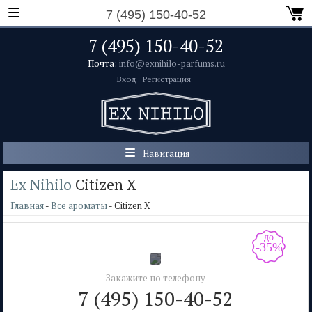
7 (495) 150-40-52
7 (495) 150-40-52
Почта:
info@exnihilo-parfums.ru
Вход
Регистрация
Навигация
Ex Nihilo
Citizen X
Главная
-
Все ароматы
- Citizen X
до
-35%
Закажите по телефону
7 (495) 150-40-52