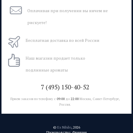
Оплачивая при
получении вы
ничем не
рискуете!
Бесплатная
доставка
по всей России
Наш магазин
продает только
подлинные ароматы
7 (495) 150-40-52
Прием заказов по телефону с
09:00
до
22:00
Москва, Санкт-Петербург,
Россия.
©
Ex Nihilo
, 2026
Производство: Франция