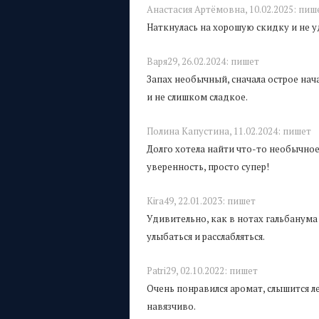
Анастасия Артёмовна,
10.02.2025:
пиш
Наткнулась на хорошую скидку и не уд
Варя29,
26.02.2024:
пишет
Запах необычный, сначала острое нач
и не слишком сладкое.
Полина Капустина,
11.02.2024:
пишет
Долго хотела найти что-то необычно
уверенность, просто супер!
Kira49,
22.01.2023:
пишет
Удивительно, как в нотах гальбанума 
улыбаться и расслабляться.
Patri29,
02.10.2022:
пишет
Очень понравился аромат, слышится л
навязчиво.