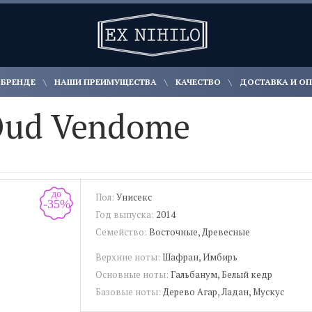
 БРЕНДЕ
НАШИ ПРЕИМУЩЕСТВА
КАЧЕСТВО
ДОСТАВКА И О
ud Vendome
до
Пол:
Унисекс
-35%
Год выпуска:
2014
Семейство:
Восточные, Древесные
Верхние ноты:
Шафран, Имбирь
Основные ноты:
Гальбанум, Белый кедр
Базовые ноты:
Дерево Агар, Ладан, Мускус