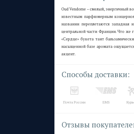
Oud Vendome – смелый, энергичный во
известным парфюмерным концерном G
названии переплетаются западная 
центральной части Франции. Что же
«Сердце» букета таит бальзамическ
насыщенной базе аромата ощущается
акцент.
Способы доставки:
Почта России
EMS
Курь
Отзывы покупателе