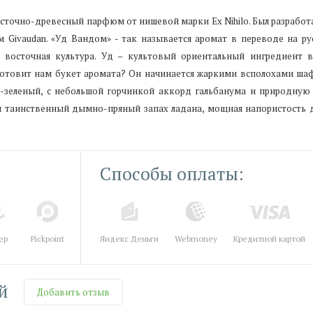
сточно-древесный парфюм от нишевой марки Ex Nihilo. Был разработ
ivaudan. «Уд Вандом» - так называется аромат в переводе на ру
и восточная культура. Уд – культовый ориентальный ингредиент
 готовит нам букет аромата? Он начинается жаркими всполохами ша
и-зеленый, с небольшой горчинкой аккорд гальбанума и природную 
 таинственный дымно-пряный запах ладана, мощная напористость д
Способы оплаты:
ер
Pickpoint
Яндекс Деньги
Webmoney
Кредитной картой
й
Добавить отзыв