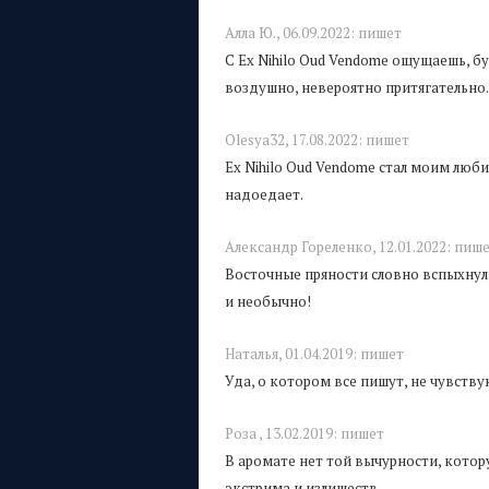
Алла Ю.,
06.09.2022:
пишет
С Ex Nihilo Oud Vendome ощущаешь, 
воздушно, невероятно притягательно.
Olesya32,
17.08.2022:
пишет
Ex Nihilo Oud Vendome стал моим люб
надоедает.
Александр Гореленко,
12.01.2022:
пише
Восточные пряности словно вспыхнули
и необычно!
Наталья,
01.04.2019:
пишет
Уда, о котором все пишут, не чувств
Роза ,
13.02.2019:
пишет
В аромате нет той вычурности, котор
экстрима и излишеств.