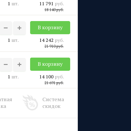
1
шт.
11 791
руб.
18 140
руб.
1
шт.
14 242
руб.
21 910
руб.
1
шт.
14 100
руб.
21 691
руб.
атная
Система
вка
скидок