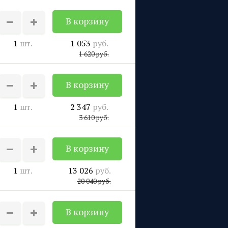
1
шт.
1 053
руб.
1 620
руб.
1
шт.
2 347
руб.
3 610
руб.
1
шт.
13 026
руб.
20 040
руб.