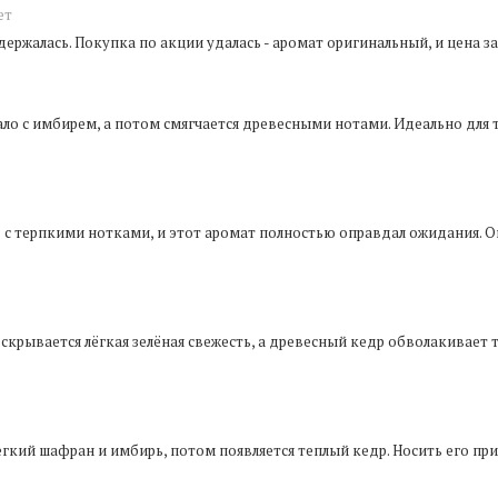
ет
ержалась. Покупка по акции удалась - аромат оригинальный, и цена за
ало с имбирем, а потом смягчается древесными нотами. Идеально для 
е с терпкими нотками, и этот аромат полностью оправдал ожидания. 
скрывается лёгкая зелёная свежесть, а древесный кедр обволакивает 
егкий шафран и имбирь, потом появляется теплый кедр. Носить его пр