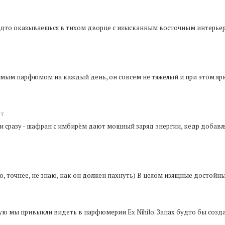
будто оказываешься в тихом дворце с изысканным восточным интерьер
имым парфюмом на каждый день, он совсем не тяжелый и при этом ярки
т
 сразу - шафран с имбирём дают мощный заряд энергии, кедр добавля
ую, точнее, не знаю, как он должен пахнуть) В целом изящные достой
ую мы привыкли видеть в парфюмерии Ex Nihilo. Запах будто бы созда