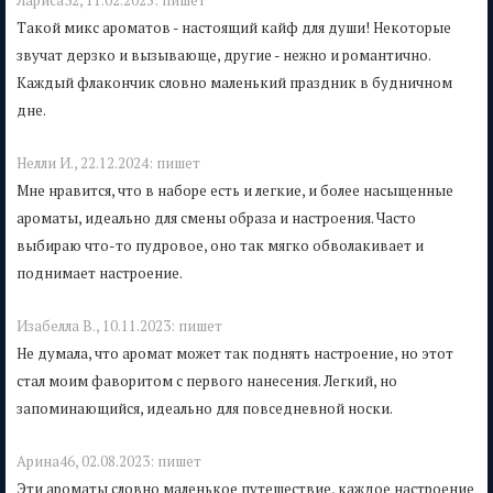
Лариса32,
11.02.2025:
пишет
Такой микс ароматов - настоящий кайф для души! Некоторые
звучат дерзко и вызывающе, другие - нежно и романтично.
Каждый флакончик словно маленький праздник в будничном
дне.
Нелли И.,
22.12.2024:
пишет
Мне нравится, что в наборе есть и легкие, и более насыщенные
ароматы, идеально для смены образа и настроения. Часто
выбираю что-то пудровое, оно так мягко обволакивает и
поднимает настроение.
Изабелла В.,
10.11.2023:
пишет
Не думала, что аромат может так поднять настроение, но этот
стал моим фаворитом с первого нанесения. Легкий, но
запоминающийся, идеально для повседневной носки.
Арина46,
02.08.2023:
пишет
Эти ароматы словно маленькое путешествие, каждое настроение