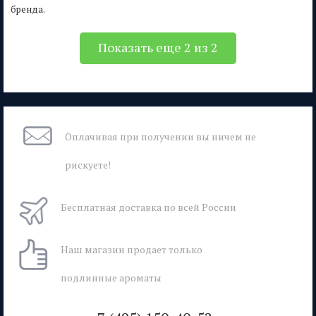
бренда.
Показать еще 2 из 2
Оплачивая при
получении вы
ничем не
рискуете!
Бесплатная
доставка
по всей России
Наш магазин
продает только
подлинные ароматы