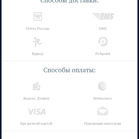
Почта России
EMS
Курьер
Pickpoint
Способы оплаты:
Яндекс Деньги
Webmoney
Кредитной картой
Наложным платежом