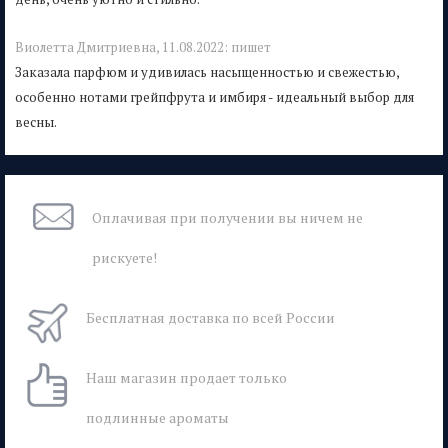
Виолетта Дмитриевна,
11.08.2022:
пишет
Заказала парфюм и удивилась насыщенностью и свежестью,
особенно нотами грейпфрута и имбиря - идеальный выбор для
весны.
Оплачивая при
получении вы
ничем не
рискуете!
Бесплатная
доставка
по всей России
Наш магазин
продает только
подлинные ароматы