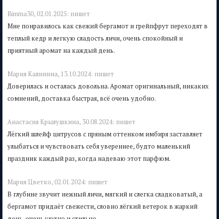
Rimma30,
02.01.2025:
пишет
Мне понравилось как свежий бергамот и грейпфрут переходят в
теплый кедр и легкую сладость личи, очень спокойный и
приятный аромат на каждый день.
Мария Калинина,
13.10.2024:
пишет
Доверилась и осталась довольна. Аромат оригинальный, никаких
сомнений, доставка быстрая, всё очень удобно.
Анастасия Крылушкина,
30.08.2024:
пишет
Лёгкий шлейф цитрусов с пряным оттенком имбиря заставляет
улыбаться и чувствовать себя увереннее, будто маленький
праздник каждый раз, когда надеваю этот парфюм.
Mария Цветко,
02.01.2024:
пишет
В глубине звучит нежный личи, мягкий и слегка сладковатый, а
бергамот придаёт свежести, словно лёгкий ветерок в жаркий
день, очень уютно и стильно.