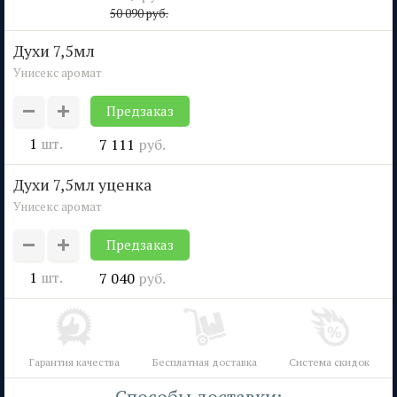
50 090
руб.
духи 7,5мл
Унисекс аромат
Предзаказ
1
шт.
7 111
руб.
духи 7,5мл уценка
Унисекс аромат
Предзаказ
1
шт.
7 040
руб.
Гарантия качества
Бесплатная доставка
Система скидок
Способы доставки: