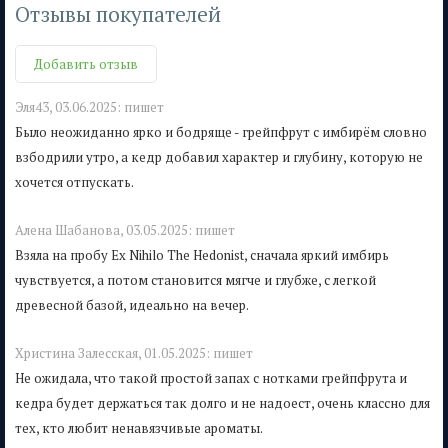
Отзывы покупателей
Добавить отзыв
Эля43,
03.06.2025:
пишет
Было неожиданно ярко и бодряще - грейпфрут с имбирём словно
взбодрили утро, а кедр добавил характер и глубину, которую не
хочется отпускать.
Алена Шабанова,
03.05.2025:
пишет
Взяла на пробу Ex Nihilo The Hedonist, сначала яркий имбирь
чувствуется, а потом становится мягче и глубже, с легкой
древесной базой, идеально на вечер.
Христина Залесская,
01.05.2025:
пишет
Не ожидала, что такой простой запах с нотками грейпфрута и
кедра будет держаться так долго и не надоест, очень классно для
тех, кто любит ненавязчивые ароматы.