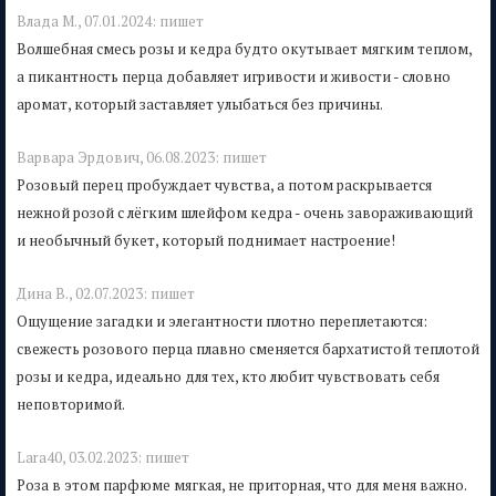
Влада M.,
07.01.2024:
пишет
Волшебная смесь розы и кедра будто окутывает мягким теплом,
а пикантность перца добавляет игривости и живости - словно
аромат, который заставляет улыбаться без причины.
Варвара Эрдович,
06.08.2023:
пишет
Розовый перец пробуждает чувства, а потом раскрывается
нежной розой с лёгким шлейфом кедра - очень завораживающий
и необычный букет, который поднимает настроение!
Дина В.,
02.07.2023:
пишет
Ощущение загадки и элегантности плотно переплетаются:
свежесть розового перца плавно сменяется бархатистой теплотой
розы и кедра, идеально для тех, кто любит чувствовать себя
неповторимой.
Lara40,
03.02.2023:
пишет
Роза в этом парфюме мягкая, не приторная, что для меня важно.