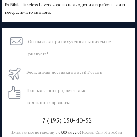
Ex Nihilo Timeless Lovers хорошо подходит и для работы, и для
вечера, ничего лишнего.
Оплачивая при
получении вы
ничем не
рискуете!
Бесплатная
доставка
по всей России
Наш магазин
продает только
подлинные ароматы
7 (495) 150-40-52
Прием заказов по телефону с
09:00
до
22:00
Москва, Санкт-Петербург,